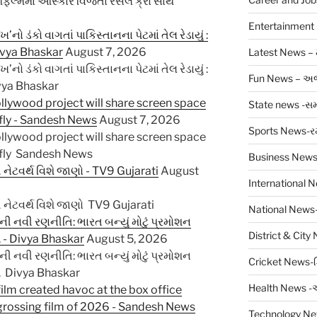
ફિલ્મમાં ઓસ્કાર વિજેતા રસેલ ક્રો સાથે
Entertainment
ડંકો વાગતાં પાકિસ્તાનના પેટમાં તેલ રેડાયું :
 Divya Bhaskar
August 7, 2026
Latest News – 
ડંકો વાગતાં પાકિસ્તાનના પેટમાં તેલ રેડાયું :
Fun News – 
Divya Bhaskar
llywood project will share screen space
State news -સમ
efly - Sandesh News
August 7, 2026
Sports News-ર
llywood project will share screen space
uefly Sandesh News
Business News-
નેટવર્થ વિશે જાણો - TV9 Gujarati
August
International N
નેટવર્થ વિશે જાણો TV9 Gujarati
National News- 
ોની નવી રણનીતિ: ભારત બન્યું મોટું પ્રમોશન
District & City
.. - Divya Bhaskar
August 5, 2026
ોની નવી રણનીતિ: ભારત બન્યું મોટું પ્રમોશન
Cricket News-ક
.. Divya Bhaskar
Health News -
lm created havoc at the box office
grossing film of 2026 - Sandesh News
Technology Ne