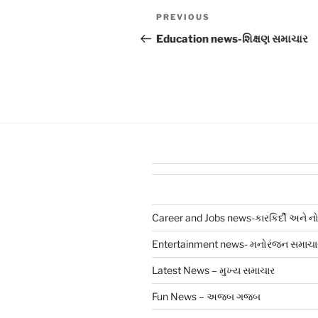
Post
Previous
PREVIOUS
navigation
Post
Education news-શિક્ષણ સમાચાર
Career and Jobs news-કારકિર્દી અને ન
Entertainment news- મનોરંજન સમાચા
Latest News – મુખ્ય સમાચાર
Fun News – અજબ ગજબ