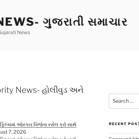
EWS- ગુજરાતી સમાચાર
Gujarati News
rity News- હોલીવુડ અને
Search
for:
ફિલ્મમાં ઓસ્કાર વિજેતા રસેલ ક્રો સાથે
RECENT POS
ust 7, 2026
Career and Jobs