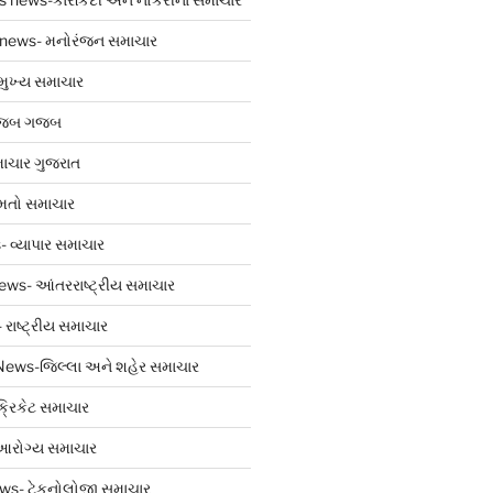
 news- મનોરંજન સમાચાર
મુખ્ય સમાચાર
અજબ ગજબ
ાચાર ગુજરાત
મતો સમાચાર
 વ્યાપાર સમાચાર
ews- આંતરરાષ્ટ્રીય સમાચાર
રાષ્ટ્રીય સમાચાર
 News-જિલ્લા અને શહેર સમાચાર
્રિકેટ સમાચાર
આરોગ્ય સમાચાર
ws- ટેકનોલોજી સમાચાર