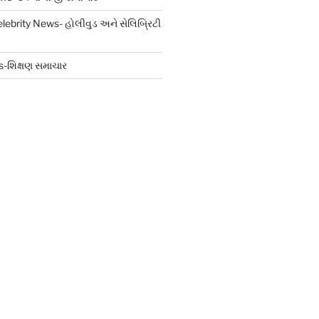
ebrity News- હોલીવુડ અને સેલિબ્રિટી
-શિક્ષણ સમાચાર