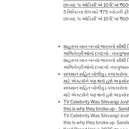
છાપ્યાં; ‘ધ ઓડિસી’એ 10 દિ'માં ₹6
5 મિનિટના રોલ માટે ₹75 કરોડની ફી
છાપ્યાં; ‘ધ ઓડિસી’એ 10 દિ'માં ₹6
શાહરુખ ખાન બન્યો ભારતનો સૌથી કિં
અભિનેત્રીઓનો દબદબો - નવગુજ
શાહરુખ ખાન બન્યો ભારતનો સૌથી કિં
અભિનેત્રીઓનો દબદબો નવગુજર
સલમાન સહિત બોલીવુડ કલાકારોના એ
માટે એક્ટર્સને પણ થતો હશે અફસો
સલમાન સહિત બોલીવુડ કલાકારોના એ
માટે એક્ટર્સને પણ થતો હશે અફસ
TV Celebrity Was Shivangi Josh
this is why they broke up - Sa
TV Celebrity Was Shivangi Josh
this is why they broke up San