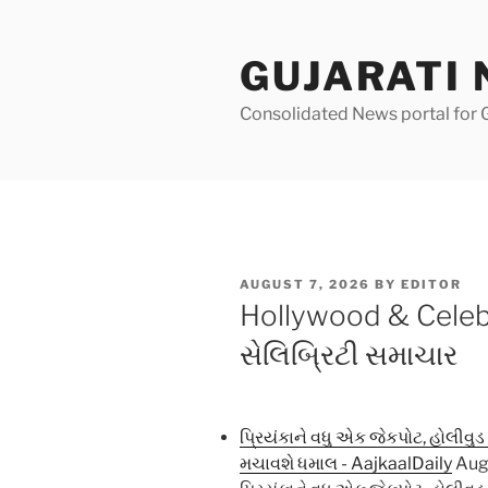
Skip
to
GUJARATI N
content
Consolidated News portal for 
POSTED
AUGUST 7, 2026
BY
EDITOR
ON
Hollywood & Celeb
સેલિબ્રિટી સમાચાર
પ્રિયંકાને વધુ એક જેકપોટ, હોલીવુડ 
મચાવશે ધમાલ - AajkaalDaily
Aug