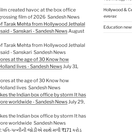
lm created havoc at the box office
Hollywood & Cel
સમાચાર
grossing film of 2026 Sandesh News
 of Tarak Mehta from Hollywood Jethalal
Education news
said - Sanskari - Sandesh News
August
 of Tarak Mehta from Hollywood Jethalal
 said - Sanskari Sandesh News
ores at the age of 30 Know how
Holland lives - Sandesh News
July 31,
ores at the age of 30 Know how
 Holland lives Sandesh News
es the Indian box office by storm It has
rore worldwide - Sandesh News
July 29,
es the Indian box office by storm It has
rore worldwide Sandesh News
!: પતિ-પત્નીની જોડીએ સાથે મળી ₹171 કરોડ