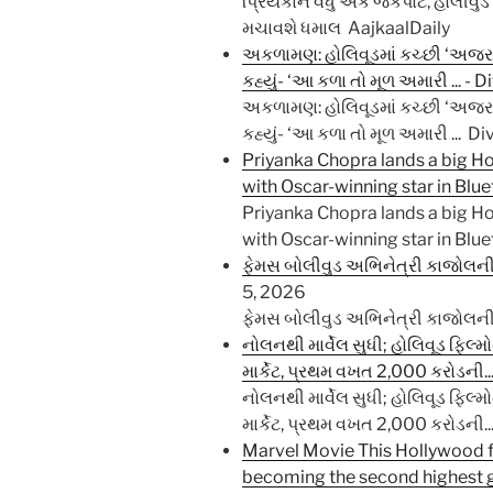
પ્રિયંકાને વધુ એક જેકપોટ, હોલીવુડ 
મચાવશે ધમાલ AajkaalDaily
અકળામણ: હોલિવૂડમાં કચ્છી ‘અજરખ’નો 
કહ્યું- ‘આ કળા તો મૂળ અમારી ... -
અકળામણ: હોલિવૂડમાં કચ્છી ‘અજરખ’નો 
કહ્યું- ‘આ કળા તો મૂળ અમારી ... 
Priyanka Chopra lands a big Ho
with Oscar-winning star in Blu
Priyanka Chopra lands a big Ho
with Oscar-winning star in Bl
ફેમસ બોલીવુડ અભિનેત્રી કાજોલની 
5, 2026
ફેમસ બોલીવુડ અભિનેત્રી કાજોલની 
નોલનથી માર્વેલ સુધી; હોલિવૂડ ફિલ્મ
માર્કેટ, પ્રથમ વખત 2,000 કરોડની.
નોલનથી માર્વેલ સુધી; હોલિવૂડ ફિલ્મ
માર્કેટ, પ્રથમ વખત 2,000 કરોડની.
Marvel Movie This Hollywood fi
becoming the second highest 