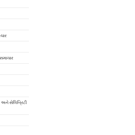
ાચાર
 સમાચાર
અને સેલિબ્રિટી