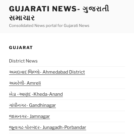
Skip
GUJARATI NEWS- ગુજરાતી
to
સમાચાર
content
Consolidated News portal for Gujarati News
GUJARAT
District News
અમદાવાદ જિલ્લો- Ahmedabad District
અમરેલી- Amreli
ખેડા -આણંદ -Kheda-Anand
ગાંધીનગર- Gandhinagar
જામનગર- Jamnagar
જૂનાગઢ-પોરબંદર- Junagadh-Porbandar