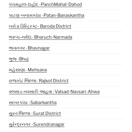
પંચમહાલ-દાહોદ -PanchMahal-Dahod
પાટણ-બનાસકાંઠા -Patan-Banaskantha
બરોડા ડિસ્ટ્રિક્ટ- Baroda District
ભરૂચ-નર્મદા- Bharuch-Narmada
ભાવનગર- Bhavnagar
ભુજ -Bhuj
મહેસાણા- Mehsana
રાજકોટ જિલ્લા- Rajkot District
વલસાડ-નવસારી-આહવા -Valsad-Navsari-Ahwa
સાબરકાંઠા -Sabarkantha
સુરત જિલ્લા -Surat District
સુરેન્દ્રનગર -Surendranagar