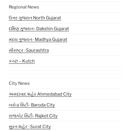
Regional News
ઉત્તર ગુજરાત North Gujarat
દક્ષિણ ગુજરાત- Dakshin Gujarat
મધ્ય ગુજરાત- Madhya Gujarat
સૌરાષ્ટ્ર -Saurashtra
કચ્છ – Kutch
City News
અમદાવાદ શહેર Ahmedabad City
બરોડા સિટી- Baroda City
રાજકોટ સિટી- Rajkot City
સુરત શહેર -Surat City