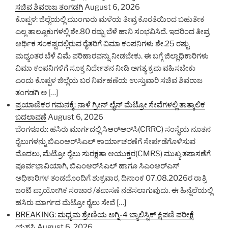
ಸಚಿವ ಶಿವರಾಜ ತಂಗಡಗಿ
August 6, 2026
ಕೊಪ್ಪಳ: ಜಿಲ್ಲೆಯಲ್ಲಿ ಮುಂಗಾರು ಮಳೆಯ ತೀವ್ರ ಕೊರತೆಯಿಂದ ಬಹುತೇಕ
ಎಲ್ಲ ತಾಲ್ಲೂಕುಗಳಲ್ಲಿ ಶೇ.80 ರಷ್ಟು ಬೆಳೆ ಹಾನಿ ಸಂಭವಿಸಿದೆ. ಇದರಿಂದ ತೀವ್ರ
ಆರ್ಥಿಕ ಸಂಕಷ್ಟದಲ್ಲಿರುವ ರೈತರಿಗೆ ವಿಮಾ ಕಂಪನಿಗಳು ಶೇ.25 ರಷ್ಟು
ಮಧ್ಯಂತರ ಬೆಳೆ ವಿಮೆ ಪರಿಹಾರವನ್ನು ನೀಡಬೇಕು. ಈ ಬಗ್ಗೆ ಜಿಲ್ಲಾಧಿಕಾರಿಗಳು
ವಿಮಾ ಕಂಪನಿಗಳಿಗೆ ಸೂಕ್ತ ನಿರ್ದೇಶನ ನೀಡಿ ಅಗತ್ಯ ಕ್ರಮ ವಹಿಸಬೇಕು
ಎಂದು ಕೊಪ್ಪಳ ಜಿಲ್ಲೆಯ ಬರ ನಿರ್ವಹಣೆಯ ಉಸ್ತುವಾರಿ ಸಚಿವ ಶಿವರಾಜ
ತಂಗಡಗಿ ಅ […]
ಪ್ರಯಾಣಿಕರ ಗಮನಕ್ಕೆ: ನಾಳೆ ಗ್ರೀನ್ ಲೈನ್ ಮೆಟ್ರೋ ಸೇವೆಗಳಲ್ಲಿ ತಾತ್ಕಾಲಿಕ
ಬದಲಾವಣೆ
August 6, 2026
ಬೆಂಗಳೂರು: ಹಸಿರು ಮಾರ್ಗದಲ್ಲಿ ಸಿಆರ್‌ಆರ್‌ಸಿ(CRRC) ಸಂಸ್ಥೆಯ ನೂತನ
ರೈಲುಗಳನ್ನು ಬಿಎಂಆರ್‌ಸಿಎಲ್ ಕಾರ್ಯಾಚರಣೆಗೆ ಸೇರ್ಪಡೆಗೊಳಿಸುವ
ಮೊದಲು, ಮೆಟ್ರೋ ರೈಲು ಸುರಕ್ಷತಾ ಆಯುಕ್ತರ(CMRS) ಮುಖ್ಯ ತಪಾಸಣೆಗೆ
ಪೂರ್ವಭಾವಿಯಾಗಿ, ಬಿಎಂಆರ್‌ಸಿಎಲ್ ಹಾಗೂ ಸಿಎಂಆರ್‌ಎಸ್
ಅಧಿಕಾರಿಗಳ ತಂಡದೊಂದಿಗೆ ಶುಕ್ರವಾರ, ದಿನಾಂಕ 07.08.2026ರ ರಾತ್ರಿ
ಜಂಟಿ ಪ್ರಾಯೋಗಿಕ ಸಂಚಾರ /ತಪಾಸಣೆ ನಡೆಸಲಾಗುವುದು. ಈ ಹಿನ್ನೆಲೆಯಲ್ಲಿ
ಹಸಿರು ಮಾರ್ಗದ ಮೆಟ್ರೋ ರೈಲು ಸೇವೆ […]
BREAKING: ಮಧ್ಯಮ ಶ್ರೇಣಿಯ ಅಗ್ನಿ-4 ಬ್ಯಾಲಿಸ್ಟಿಕ್ ಕ್ಷಿಪಣಿ ಪರೀಕ್ಷೆ
ಯಶಸ್ವಿ
August 6, 2026