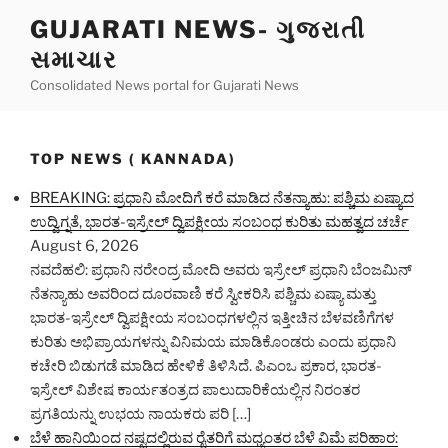
Skip
GUJARATI NEWS- ગુજરાતી
to
સમાચાર
content
Consolidated News portal for Gujarati News
TOP NEWS ( KANNADA)
BREAKING: ಪ್ರಧಾನಿ ಮೋದಿಗೆ ಕರೆ ಮಾಡಿದ ನೆತನ್ಯಾಹು: ಪಶ್ಚಿಮ ಏಷ್ಯಾದ
ಉದ್ವಿಗ್ನತೆ, ಭಾರತ-ಇಸ್ರೇಲ್ ದ್ವಿಪಕ್ಷೀಯ ಸಂಬಂಧ ಕುರಿತು ಮಹತ್ವದ ಚರ್ಚೆ
August 6, 2026
ನವದೆಹಲಿ: ಪ್ರಧಾನಿ ನರೇಂದ್ರ ಮೋದಿ ಅವರು ಇಸ್ರೇಲ್ ಪ್ರಧಾನಿ ಬೆಂಜಮಿನ್
ನೆತನ್ಯಾಹು ಅವರಿಂದ ದೂರವಾಣಿ ಕರೆ ಸ್ವೀಕರಿಸಿ ಪಶ್ಚಿಮ ಏಷ್ಯಾ ಮತ್ತು
ಭಾರತ-ಇಸ್ರೇಲ್ ದ್ವಿಪಕ್ಷೀಯ ಸಂಬಂಧಗಳಲ್ಲಿನ ಇತ್ತೀಚಿನ ಬೆಳವಣಿಗೆಗಳ
ಕುರಿತು ಅಭಿಪ್ರಾಯಗಳನ್ನು ವಿನಿಮಯ ಮಾಡಿಕೊಂಡರು ಎಂದು ಪ್ರಧಾನಿ
ಕಚೇರಿ ಬಿಡುಗಡೆ ಮಾಡಿದ ಹೇಳಿಕೆ ತಿಳಿಸಿದೆ. ಪಿಎಂಒ ಪ್ರಕಾರ, ಭಾರತ-
ಇಸ್ರೇಲ್ ವಿಶೇಷ ಕಾರ್ಯತಂತ್ರದ ಪಾಲುದಾರಿಕೆಯಲ್ಲಿನ ನಿರಂತರ
ಪ್ರಗತಿಯನ್ನು ಉಭಯ ನಾಯಕರು ಪರಿ […]
ಬೆಳೆ ಹಾನಿಯಿಂದ ನಷ್ಟದಲ್ಲಿರುವ ರೈತರಿಗೆ ಮಧ್ಯಂತರ ಬೆಳೆ ವಿಮೆ ಪರಿಹಾರ: