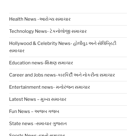
Health News -આરોગ્ય સમાચાર
Technology News- ટેકનોલોજી સમાચાર
Hollywood & Celebrity News- હોલીવુડ અને સેલિબ્રિટી
સમાચાર
Education news-શિક્ષણ સમાચાર
Career and Jobs news-કારકિર્દી અને નોકરીના સમાચાર
Entertainment news- મનોરંજન સમાચાર
Latest News – મુખ્ય સમાચાર
Fun News – અજબ ગજબ
State news -સમાચાર ગુજરાત
Sports News-રમતો સમાચાર